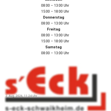
08:00 – 13:00 Uhr 
15:00 – 18:00 Uhr 
Donnerstag
08:00 – 13:00 Uhr 
Freitag
08:00 – 13:00 Uhr 
15:00 – 18:00 Uhr 
Samstag
08:00 – 13:00 Uhr 
Aktuell
Liebe Kundschaft,
Bitte ab morgen den 3.8.26 - 12.9.26 unsere Sommerferien
Öffnungszeiten beachten !! Montags 8-13 Uhr Dienstags 8-
13 Uhr Mittwochs 15-18Uhr Donnerstags 8-13 Uhr Freitags
2. Aug. 2026, 11:24
Uhr
15-18 Uhr Samstags 8-13 Uhr
Öffnungszeiten während der Sommerferien 2026! 🌞🏖️