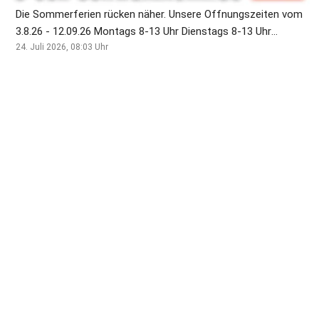
Die Sommerferien rücken näher. Unsere Öffnungszeiten vom
3.8.26 - 12.09.26 Montags 8-13 Uhr Dienstags 8-13 Uhr
Mittwochs 15-18 Uhr Donnerstags 8-13 Uhr Freitags 15-18
24. Juli 2026, 08:03
Uhr
Uhr Samstags 8-13 Uhr. Das Team vom Eck wünscht schöne
Sommerferien !🏖️🏝️