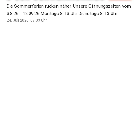
Die Sommerferien rücken näher. Unsere Öffnungszeiten vom
3.8.26 - 12.09.26 Montags 8-13 Uhr Dienstags 8-13 Uhr
Mittwochs 15-18 Uhr Donnerstags 8-13 Uhr Freitags 15-18
24. Juli 2026, 08:03
Uhr
Uhr Samstags 8-13 Uhr. Das Team vom Eck wünscht schöne
Sommerferien !🏖️🏝️