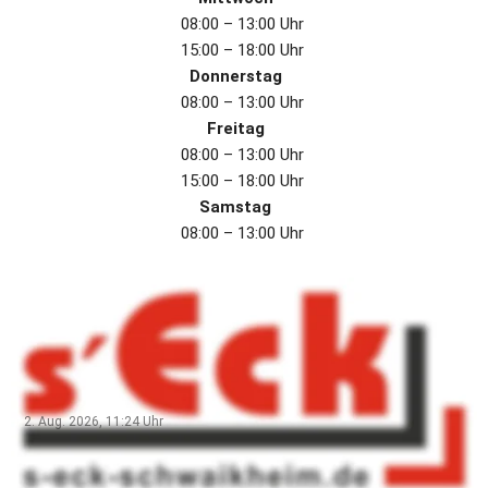
08:00 – 13:00 Uhr 
15:00 – 18:00 Uhr 
Donnerstag
08:00 – 13:00 Uhr 
Freitag
08:00 – 13:00 Uhr 
15:00 – 18:00 Uhr 
Samstag
08:00 – 13:00 Uhr 
Aktuell
Liebe Kundschaft,
Bitte ab morgen den 3.8.26 - 12.9.26 unsere Sommerferien
Öffnungszeiten beachten !! Montags 8-13 Uhr Dienstags 8-
13 Uhr Mittwochs 15-18Uhr Donnerstags 8-13 Uhr Freitags
2. Aug. 2026, 11:24
Uhr
15-18 Uhr Samstags 8-13 Uhr
Öffnungszeiten während der Sommerferien 2026! 🌞🏖️